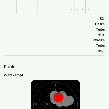
-
-
-
-
-
-
-
-
52.2
Bester
Teiler:
430.7
Zweiter
Teiler:
462.5
Punkt
Wettkampf