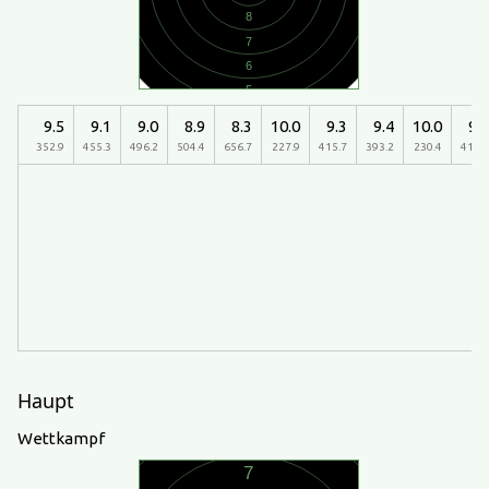
9.5
9.1
9.0
8.9
8.3
10.0
9.3
9.4
10.0
9.3
352.9
455.3
496.2
504.4
656.7
227.9
415.7
393.2
230.4
414.3
Haupt
Wettkampf