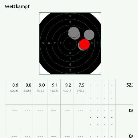
Wettkampf
8.6
8.8
9.0
9.1
9.2
7.5
-
-
-
-
52.2
600.0
550.4
498.3
462.5
430.7
875.2
-
-
-
-
-
-
-
-
---
---
---
---
---
---
-
-
-
-
0.0
-
-
-
-
-
-
-
-
---
---
---
---
---
---
-
-
-
-
0.0