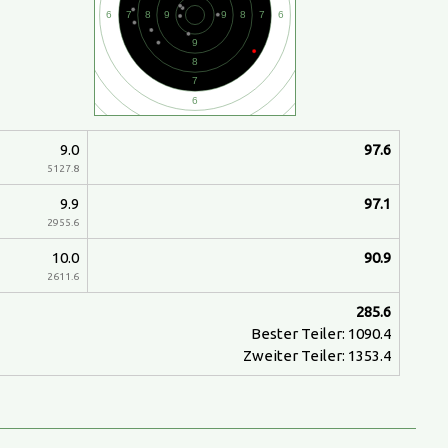
9.0
97.6
5127.8
9.9
97.1
2955.6
10.0
90.9
2611.6
285.6
Bester Teiler: 1090.4
Zweiter Teiler: 1353.4