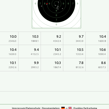
10.0
10.3
9.2
9.7
10.4
2546.0
1848.1
4542.4
3443.9
1600.8
10.4
9.4
10.1
10.5
10.6
1659.0
4152.5
2345.2
1353.4
1090.4
10.1
9.9
10.3
7.8
8.6
2292.6
2993.2
1867.4
8132.6
6057.3
Impressum/Datenschutz
·
Documentation
·
->
·
Dunkles Farbschema