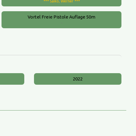
*** Saiko, Werner ***
Vortel Freie Pistole Auflage 50m
-
2022