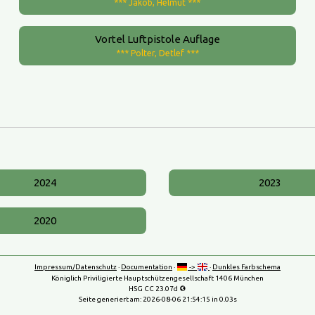
*** Jakob, Helmut ***
Vortel Luftpistole Auflage
*** Polter, Detlef ***
2024
2023
2020
Impressum/Datenschutz
·
Documentation
·
->
·
Dunkles Farbschema
Königlich Priviligierte Hauptschützengesellschaft 1406 München
HSG CC 23.07d
Seite generiert am:
2026-08-06 21:54:15
in 0.03s