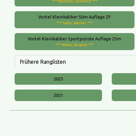
*** Westiner, Leonhard ***
Vortel Kleinkaliber 50m Auflage ZF
*** Saiko, Werner ***
Vortel Kleinkaliber Sportpistole Auflage 25m
*** Weber, Brigitte ***
Frühere Ranglisten
2025
2021