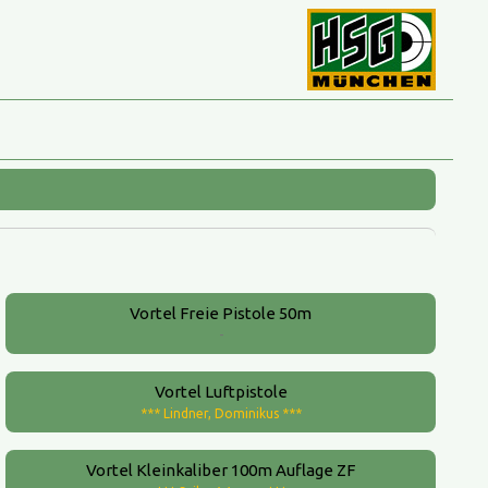
Vortel Freie Pistole 50m
-
Vortel Luftpistole
*** Lindner, Dominikus ***
Vortel Kleinkaliber 100m Auflage ZF