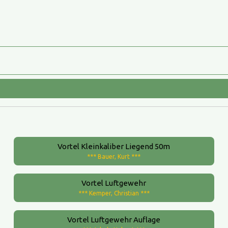
Vortel Kleinkaliber Liegend 50m
*** Bauer, Kurt ***
Vortel Luftgewehr
*** Kemper, Christian ***
Vortel Luftgewehr Auflage