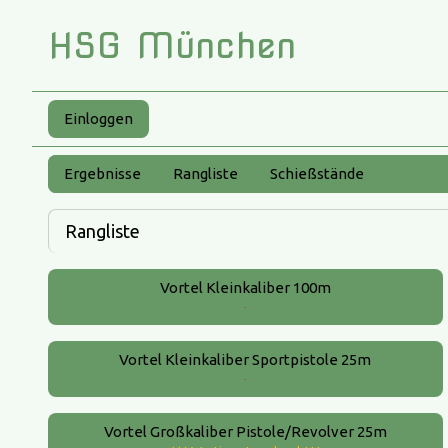
HSG München
Einloggen
Ergebnisse
Rangliste
Schießstände
Rangliste
Vortel Kleinkaliber 100m
-
Vortel Kleinkaliber Sportpistole 25m
-
Vortel Großkaliber Pistole/Revolver 25m