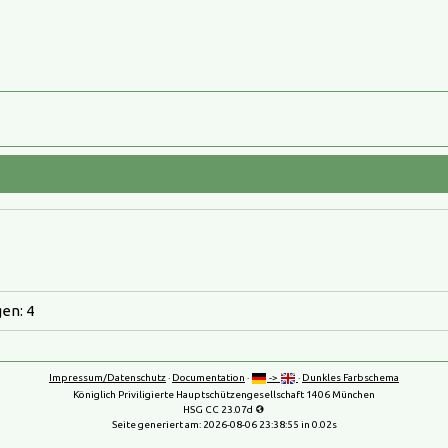
en: 4
Impressum/Datenschutz
·
Documentation
·
->
·
Dunkles Farbschema
Königlich Priviligierte Hauptschützengesellschaft 1406 München
HSG CC 23.07d
Seite generiert am:
2026-08-06 23:38:55
in 0.02s