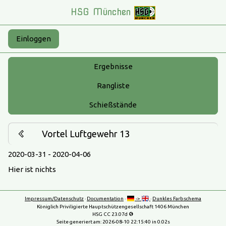
HSG München
Einloggen
Ergebnisse
Rangliste
Schießstände
Vortel Luftgewehr 13
2020-03-31 - 2020-04-06
Hier ist nichts
Impressum/Datenschutz
·
Documentation
·
->
·
Dunkles Farbschema
Königlich Priviligierte Hauptschützengesellschaft 1406 München
HSG CC 23.07d
Seite generiert am:
2026-08-10 22:15:40
in 0.02s