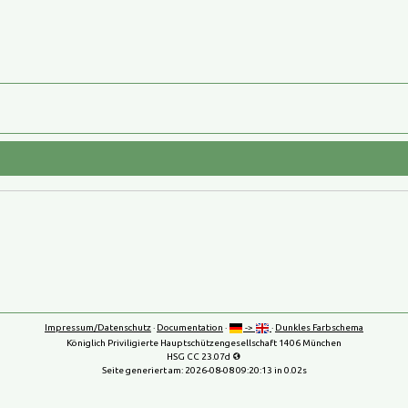
Impressum/Datenschutz
·
Documentation
·
->
·
Dunkles Farbschema
Königlich Priviligierte Hauptschützengesellschaft 1406 München
HSG CC 23.07d
Seite generiert am:
2026-08-08 09:20:13
in 0.02s