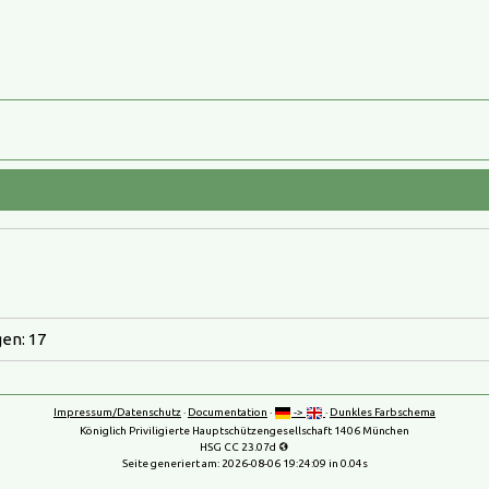
en: 17
Impressum/Datenschutz
·
Documentation
·
->
·
Dunkles Farbschema
Königlich Priviligierte Hauptschützengesellschaft 1406 München
HSG CC 23.07d
Seite generiert am:
2026-08-06 19:24:09
in 0.04s