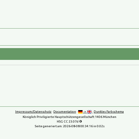
Impressum/Datenschutz
·
Documentation
·
->
·
Dunkles Farbschema
Königlich Priviligierte Hauptschützengesellschaft 1406 München
HSG CC 23.07d
Seite generiert am:
2026-08-08 00:34:16
in 0.02s