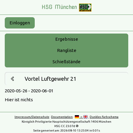
HSG München
Einloggen
Ergebnisse
Rangliste
Schießstände
Vortel Luftgewehr 21
2020-05-26 - 2020-06-01
Hier ist nichts
Impressum/Datenschutz
·
Documentation
·
->
·
Dunkles Farbschema
Königlich Priviligierte Hauptschützengesellschaft 1406 München
HSG CC 23.07d
Seite generiert am:
2026-08-10 13:25:04
in 0.01s