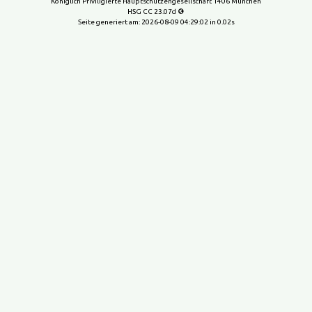
Königlich Priviligierte Hauptschützengesellschaft 1406 München
HSG CC 23.07d
Seite generiert am:
2026-08-09 04:29:02
in 0.02s