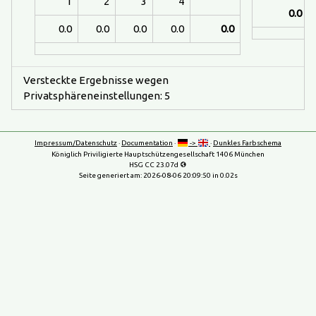
1
2
3
4
0.0
0.0
0.0
0.0
0.0
0.0
Versteckte Ergebnisse wegen
Privatsphäreneinstellungen: 5
Impressum/Datenschutz
·
Documentation
·
->
·
Dunkles Farbschema
Königlich Priviligierte Hauptschützengesellschaft 1406 München
HSG CC 23.07d
Seite generiert am:
2026-08-06 20:09:50
in 0.02s