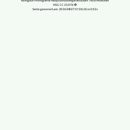
Königlich Priviligierte Hauptschützengesellschaft 1406 München
HSG CC 23.07d
Seite generiert am:
2026-08-07 01:06:26
in 0.02s