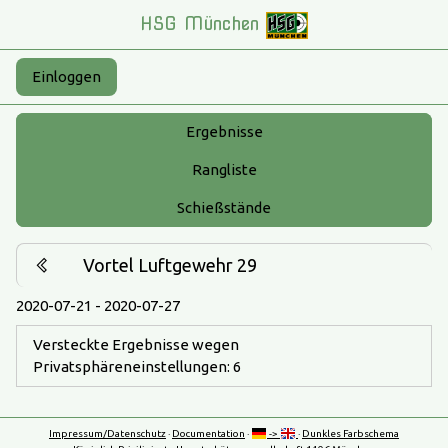
HSG München
Einloggen
Ergebnisse
Rangliste
Schießstände
Vortel Luftgewehr 29
2020-07-21 - 2020-07-27
Versteckte Ergebnisse wegen
Privatsphäreneinstellungen: 6
Impressum/Datenschutz
·
Documentation
·
->
·
Dunkles Farbschema