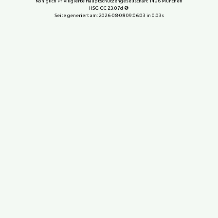
Königlich Priviligierte Hauptschützengesellschaft 1406 München
HSG CC 23.07d
Seite generiert am:
2026-08-08 09:06:03
in 0.03s