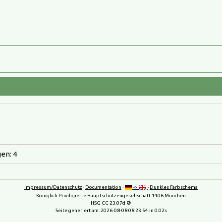
en: 4
Impressum/Datenschutz
·
Documentation
·
->
·
Dunkles Farbschema
Königlich Priviligierte Hauptschützengesellschaft 1406 München
HSG CC 23.07d
Seite generiert am:
2026-08-08 08:23:54
in 0.02s