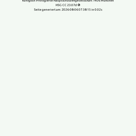
Königlich Priviligierte Hauptschützengesellschaft 1406 München
HSG CC 23.07d
Seite generiert am:
2026-08-06 07:38:15
in 0.02s