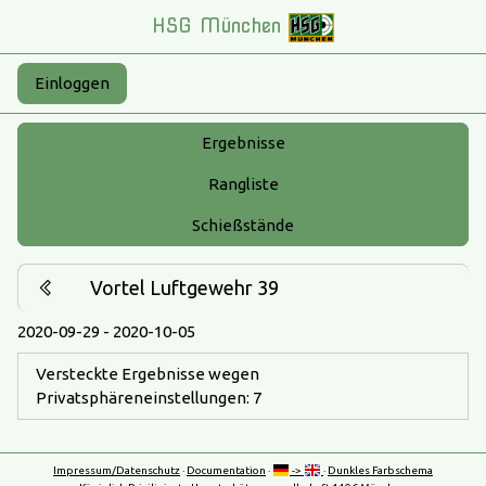
HSG München
Einloggen
Ergebnisse
Rangliste
Schießstände
Vortel Luftgewehr 39
2020-09-29 - 2020-10-05
Versteckte Ergebnisse wegen
Privatsphäreneinstellungen: 7
Impressum/Datenschutz
·
Documentation
·
->
·
Dunkles Farbschema