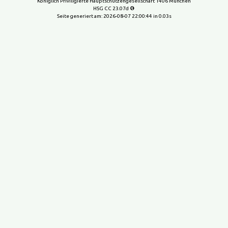
Königlich Priviligierte Hauptschützengesellschaft 1406 München
HSG CC 23.07d
Seite generiert am:
2026-08-07 22:00:44
in 0.03s