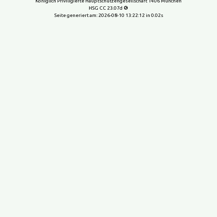
Königlich Priviligierte Hauptschützengesellschaft 1406 München
HSG CC 23.07d
Seite generiert am:
2026-08-10 13:22:12
in 0.02s