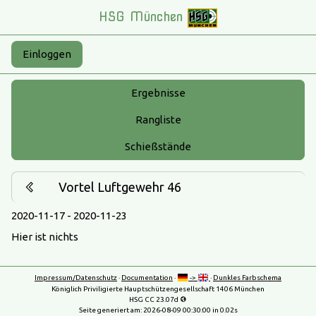
HSG München
Einloggen
Ergebnisse
Rangliste
Schießstände
Vortel Luftgewehr 46
2020-11-17 - 2020-11-23
Hier ist nichts
Impressum/Datenschutz
·
Documentation
·
->
·
Dunkles Farbschema
Königlich Priviligierte Hauptschützengesellschaft 1406 München
HSG CC 23.07d
Seite generiert am:
2026-08-09 00:30:00
in 0.02s