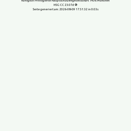
Königlich Priviligierte Hauptschützengesellschaft 1406 München
HSG CC 23.07d
Seite generiert am:
2026-08-09 17:51:32
in 0.03s