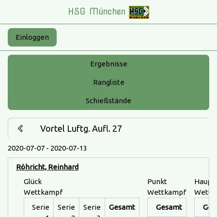
HSG München
Einloggen
Ergebnisse
Rangliste
Schießstände
Vortel Luftg. Aufl. 27
2020-07-07 - 2020-07-13
Röhricht, Reinhard
Glück
Punkt
Haupt
Wettkampf
Wettkampf
Wettk
Serie
Serie
Serie
Gesamt
Gesamt
Ges