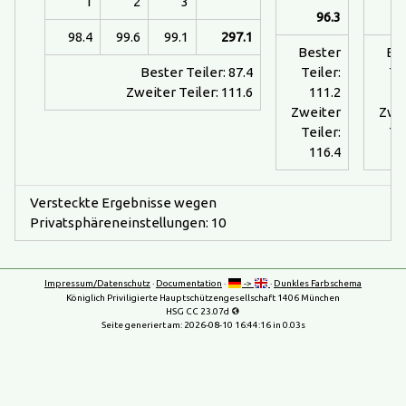
1
2
3
96.3
98.4
99.6
99.1
297.1
Bester
Be
Bester Teiler: 87.4
Teiler:
Tei
Zweiter Teiler: 111.6
111.2
1
Zweiter
Zwe
Teiler:
Tei
116.4
1
Versteckte Ergebnisse wegen
Privatsphäreneinstellungen: 10
Impressum/Datenschutz
·
Documentation
·
->
·
Dunkles Farbschema
Königlich Priviligierte Hauptschützengesellschaft 1406 München
HSG CC 23.07d
Seite generiert am:
2026-08-10 16:44:16
in 0.03s