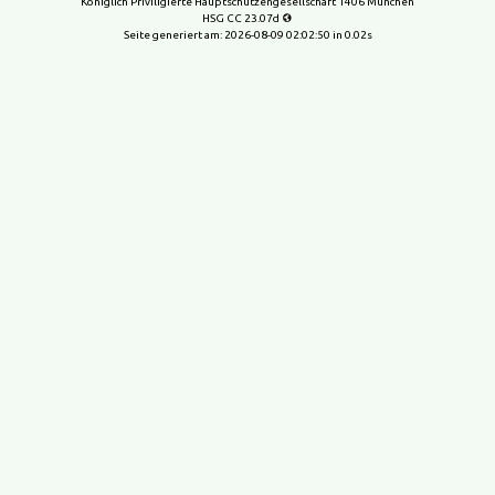
Königlich Priviligierte Hauptschützengesellschaft 1406 München
HSG CC 23.07d
Seite generiert am:
2026-08-09 02:02:50
in 0.02s