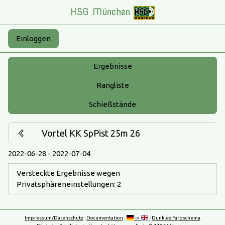
HSG München
Einloggen
Ergebnisse
Rangliste
Schießstände
Vortel KK SpPist 25m 26
2022-06-28 - 2022-07-04
Versteckte Ergebnisse wegen
Privatsphäreneinstellungen: 2
Impressum/Datenschutz
·
Documentation
·
->
·
Dunkles Farbschema