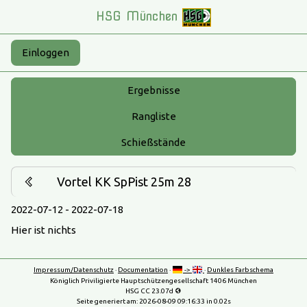
HSG München
Einloggen
Ergebnisse
Rangliste
Schießstände
Vortel KK SpPist 25m 28
2022-07-12 - 2022-07-18
Hier ist nichts
Impressum/Datenschutz
·
Documentation
·
->
·
Dunkles Farbschema
Königlich Priviligierte Hauptschützengesellschaft 1406 München
HSG CC 23.07d
Seite generiert am:
2026-08-09 09:16:33
in 0.02s