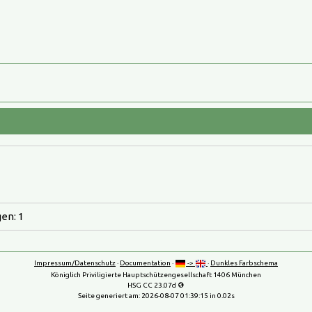
en: 1
Impressum/Datenschutz
·
Documentation
·
->
·
Dunkles Farbschema
Königlich Priviligierte Hauptschützengesellschaft 1406 München
HSG CC 23.07d
Seite generiert am:
2026-08-07 01:39:15
in 0.02s