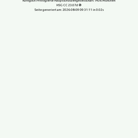
Königlich Priviligierte Hauptschützengesellschaft 1406 München
HSG CC 23.07d
Seite generiert am:
2026-08-09 09:31:11
in 0.02s