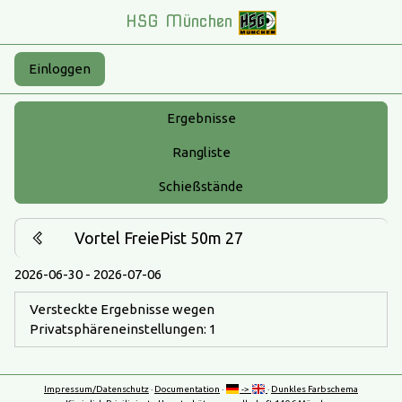
HSG München
Einloggen
Ergebnisse
Rangliste
Schießstände
Vortel FreiePist 50m 27
2026-06-30 - 2026-07-06
Versteckte Ergebnisse wegen
Privatsphäreneinstellungen: 1
Impressum/Datenschutz
·
Documentation
·
->
·
Dunkles Farbschema