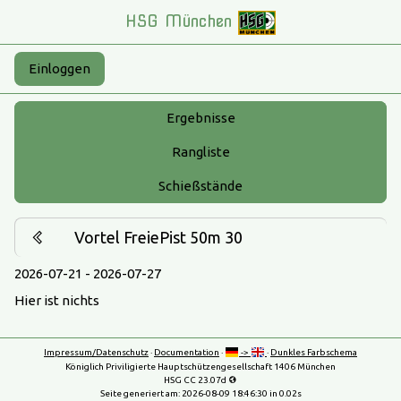
HSG München
Einloggen
Ergebnisse
Rangliste
Schießstände
Vortel FreiePist 50m 30
2026-07-21 - 2026-07-27
Hier ist nichts
Impressum/Datenschutz
·
Documentation
·
->
·
Dunkles Farbschema
Königlich Priviligierte Hauptschützengesellschaft 1406 München
HSG CC 23.07d
Seite generiert am:
2026-08-09 18:46:30
in 0.02s