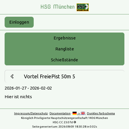
HSG München
Einloggen
Ergebnisse
Rangliste
Schießstände
Vortel FreiePist 50m 5
2026-01-27 - 2026-02-02
Hier ist nichts
Impressum/Datenschutz
·
Documentation
·
->
·
Dunkles Farbschema
Königlich Priviligierte Hauptschützengesellschaft 1406 München
HSG CC 23.07d
Seite generiert am:
2026-08-09 18:30:28
in 0.02s