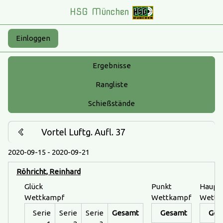
HSG München
Einloggen
Ergebnisse
Rangliste
Schießstände
Vortel Luftg. Aufl. 37
2020-09-15 - 2020-09-21
Röhricht, Reinhard
Glück
Punkt
Haupt
Wettkampf
Wettkampf
Wettk
Serie
Serie
Serie
Gesamt
Gesamt
Ges