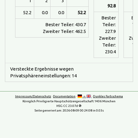
1
2
3
92.8
52.2
0.0
0.0
52.2
Bester
Be
Bester Teiler: 430.7
Teiler:
Tei
Zweiter Teiler: 462.5
227.9
1
Zweiter
Zwe
Teiler:
Tei
230.4
1
Versteckte Ergebnisse wegen
Privatsphäreneinstellungen: 14
Impressum/Datenschutz
·
Documentation
·
->
·
Dunkles Farbschema
Königlich Priviligierte Hauptschützengesellschaft 1406 München
HSG CC 23.07d
Seite generiert am:
2026-08-09 00:24:08
in 0.03s